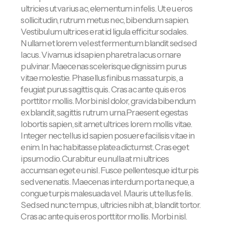
ultricies ut varius ac, elementum in felis. Ut eu eros
sollicitudin, rutrum metus nec, bibendum sapien.
Vestibulum ultrices erat id ligula efficitur sodales.
Nullam et lorem vel est fermentum blandit sed sed
lacus. Vivamus id sapien pharetra lacus ornare
pulvinar. Maecenas scelerisque dignissim purus
vitae molestie. Phasellus finibus massa turpis, a
feugiat purus sagittis quis. Cras ac ante quis eros
porttitor mollis. Morbi nisl dolor, gravida bibendum
ex blandit, sagittis rutrum urna.Praesent egestas
lobortis sapien, sit amet ultrices lorem mollis vitae.
Integer nec tellus id sapien posuere facilisis vitae in
enim. In hac habitasse platea dictumst. Cras eget
ipsum odio. Curabitur eu nulla at mi ultrices
accumsan eget eu nisl. Fusce pellentesque id turpis
sed venenatis. Maecenas interdum porta neque, a
congue turpis malesuada vel. Mauris ut tellus felis.
Sed sed nunc tempus, ultricies nibh at, blandit tortor.
Cras ac ante quis eros porttitor mollis. Morbi nisl.