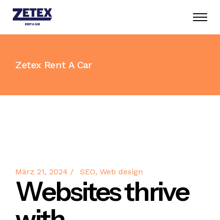
Zetex Rent A Car
März 21, 2024
SEO
Web design
Websites thrive
with