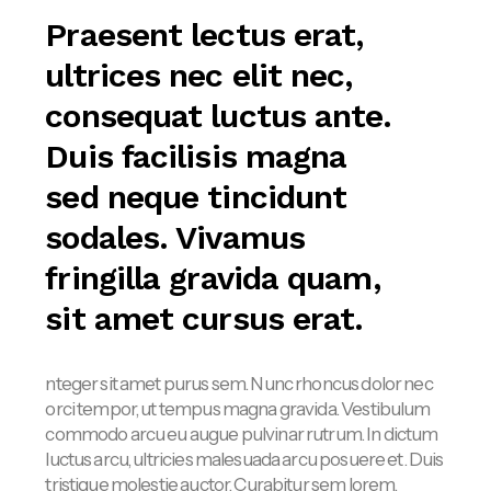
Praesent lectus erat,
ultrices nec elit nec,
consequat luctus ante.
Duis facilisis magna
sed neque tincidunt
sodales. Vivamus
fringilla gravida quam,
sit amet cursus erat.
nteger sit amet purus sem. Nunc rhoncus dolor nec
orci tempor, ut tempus magna gravida. Vestibulum
commodo arcu eu augue pulvinar rutrum. In dictum
luctus arcu, ultricies malesuada arcu posuere et. Duis
tristique molestie auctor. Curabitur sem lorem,