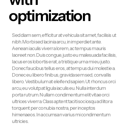
optimization
Sed diam sem, efficitur at vehicula sit amet, facilisis ut
nibh. Morbi sed lacinia arcu, in imperdiet ante.
Aenean iaculis viverra lorem, ac tempus mauris
laoreet non. Duis congue, justo eu malesuada facilisis,
lacus eros lobortis erat, a tristique urna mi eu justo.
Donec faucibus tellus eros, at tempus dui molestie a.
Donec eu libero finibus, gravida sem sed, convallis
libero. Vestibulum at eleifend sapien. Ut rhoncus orci
arcu, eu volutpat ligula iaculis eu. Nulla interdum
porta rutrum. Nullam condimentum elit vitae orci
ultrices viverra. Class aptent taciti sociosqu ad litora
torquent per conubia nostra, per inceptos
himenaeos. In accumsan varius mi condimentum
ultricies.