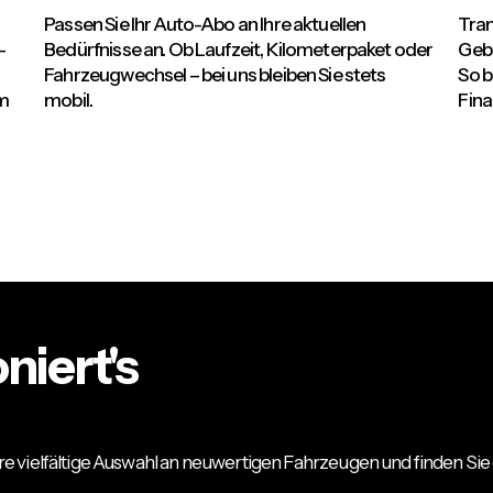
Passen Sie Ihr Auto-Abo an Ihre aktuellen
Tran
-
Bedürfnisse an. Ob Laufzeit, Kilometerpaket oder
Geb
Fahrzeugwechsel – bei uns bleiben Sie stets
So b
um
mobil.
Fina
niert's
re vielfältige Auswahl an neuwertigen Fahrzeugen und finden Sie 