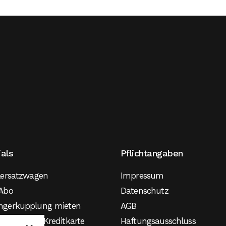
ials
Pflichtangaben
lersatzwagen
Impressum
Abo
Datenschutz
ngerkupplung mieten
AGB
agen ohne Kreditkarte
Haftungsausschluss