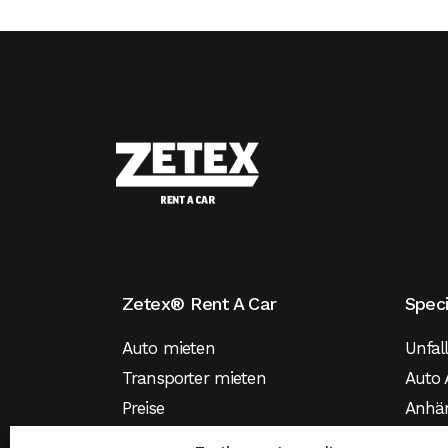
Zetex® Rent A Car
Spec
Auto mieten
Unfal
Transporter mieten
Auto 
Preise
Anhä
Versicherung
Mietw