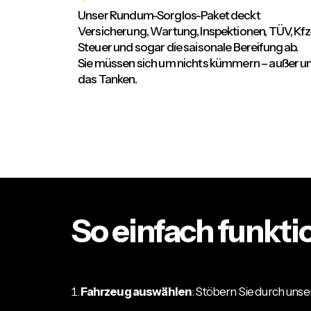
Unser Rundum-Sorglos-Paket deckt
Versicherung, Wartung, Inspektionen, TÜV, Kfz
Steuer und sogar die saisonale Bereifung ab.
Sie müssen sich um nichts kümmern – außer 
das Tanken.
So einfach funktio
Fahrzeug auswählen
: Stöbern Sie durch unse