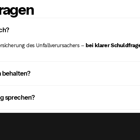
Fragen
ich?
Versicherung des Unfallverursachers –
bei klarer Schuldfra
n behalten?
ng sprechen?