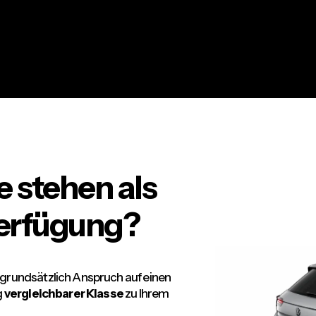
 stehen als
Verfügung?
e grundsätzlich Anspruch auf einen
g
vergleichbarer Klasse
zu Ihrem