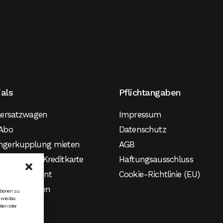
ials
Pflichtangaben
lersatzwagen
Impressum
Abo
Datenschutz
ngerkupplung mieten
AGB
agen ohne Kreditkarte
Haftungsausschluss
agen Student
Cookie-Richtlinie (EU)
roauto mieten
ationen zu
 wie das
ilen oder