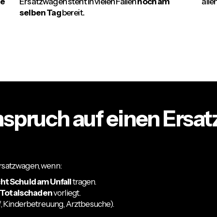
e
Ersatzwagen steht in vielen Fällen
noch am
alle
selben Tag
bereit.
spruch auf einen Ersa
ersatzwagen, wenn:
cht Schuld am Unfall
tragen.
Totalschaden
vorliegt.
uf, Kinderbetreuung, Arztbesuche).