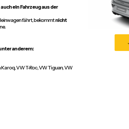
e auch ein Fahrzeug aus der
Kleinwagen fährt, bekommt
nicht
ne.
 unter anderem:
oda Karoq, VW T-Roc, VW Tiguan, VW