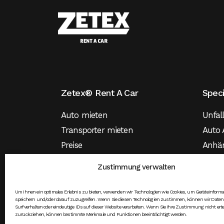
Zetex® Rent A Car
Spec
Auto mieten
Unfal
Transporter mieten
Auto 
Preise
Anhä
Versicherung
Mietw
Zustimmung verwalten
Mietw
Elekt
Um Ihnen ein optimales Erlebnis zu bieten, verwenden wir Technologien wie Cookies, um Geräteinform
speichern und/oder darauf zuzugreifen. Wenn Sie diesen Technologien zustimmen, können wir Daten
Surfverhalten oder eindeutige IDs auf dieser Website verarbeiten. Wenn Sie Ihre Zustimmung nicht erte
zurückziehen, können bestimmte Merkmale und Funktionen beeinträchtigt werden.