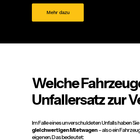
Mehr dazu
Welche Fahrzeuge
Unfallersatz zur 
Im Falle eines unverschuldeten Unfalls haben Si
gleichwertigen Mietwagen
– also ein Fahrzeu
eigenen. Das bedeutet: