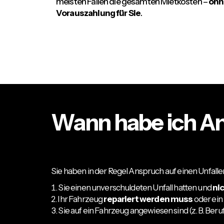
meisten Fällen die gesamten Mietkosten –
ohn
Vorauszahlung für Sie
.
Wann habe ich An
Sie haben in der Regel Anspruch auf einen Unfall
Sie einen unverschuldeten Unfall hatten und
ni
Ihr Fahrzeug
repariert werden muss
oder ein
Sie auf ein Fahrzeug angewiesen sind (z. B. Ber