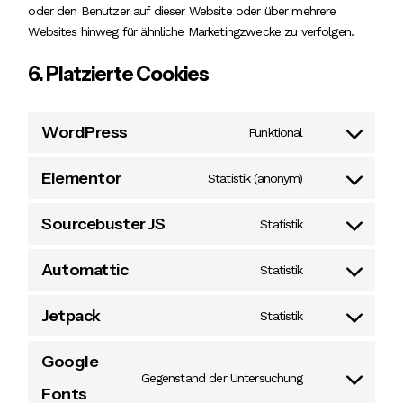
oder den Benutzer auf dieser Website oder über mehrere
Websites hinweg für ähnliche Marketingzwecke zu verfolgen.
6. Platzierte Cookies
WordPress
Funktional
Consent
to
service
wordpress
Elementor
Statistik (anonym)
Consent
to
service
elementor
Sourcebuster JS
Statistik
Consent
to
service
sourcebuster-
Automattic
Statistik
Consent
js
to
service
automattic
Jetpack
Statistik
Consent
to
service
jetpack
Google
Gegenstand der Untersuchung
Consent
Fonts
to