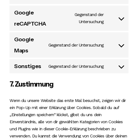
service
google-
fonts
Google
Gegenstand der
Consent
Untersuchung
reCAPTCHA
to
service
google-
recaptcha
Google
Gegenstand der Untersuchung
Consent
Maps
to
service
google-
maps
Sonstiges
Gegenstand der Untersuchung
Consent
to
service
sonstiges
7. Zustimmung
Wenn du unsere Website das erste Mal besuchst, zeigen wir dir
ein Pop-Up mit einer Erklärung über Cookies. Sobald du auf
„Einstellungen speichern“ klickst, gibst du uns dein
Einverständnis, alle von dir gewählten Kategorien von Cookies
und Plugins wie in dieser Cookie-Erklärung beschrieben zu
verwenden. Du kannst die Verwendung von Cookies über deinen