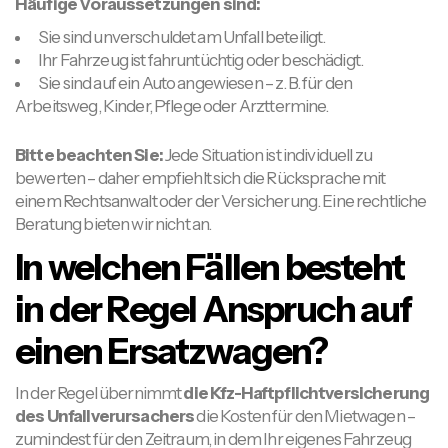
Häufige Voraussetzungen sind:
Sie sind unverschuldet am Unfall beteiligt.
Ihr Fahrzeug ist fahruntüchtig oder beschädigt.
Sie sind auf ein Auto angewiesen – z. B. für den
Arbeitsweg, Kinder, Pflege oder Arzttermine.
Bitte beachten Sie:
Jede Situation ist individuell zu
bewerten – daher empfiehlt sich die Rücksprache mit
einem Rechtsanwalt oder der Versicherung. Eine rechtliche
Beratung bieten wir nicht an.
In welchen Fällen besteht
in der Regel Anspruch auf
einen Ersatzwagen?
In der Regel übernimmt
die Kfz-Haftpflichtversicherung
des Unfallverursachers
die Kosten für den Mietwagen –
zumindest für den Zeitraum, in dem Ihr eigenes Fahrzeug