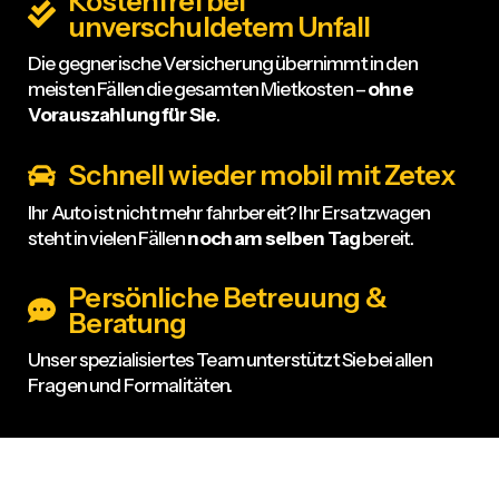
Kostenfrei bei
unverschuldetem Unfall
Die gegnerische Versicherung übernimmt in den
meisten Fällen die gesamten Mietkosten –
ohne
Vorauszahlung für Sie
.
Schnell wieder mobil mit Zetex
Ihr Auto ist nicht mehr fahrbereit? Ihr Ersatzwagen
steht in vielen Fällen
noch am selben Tag
bereit.
Persönliche Betreuung &
Beratung
Unser spezialisiertes Team unterstützt Sie bei allen
Fragen und Formalitäten.