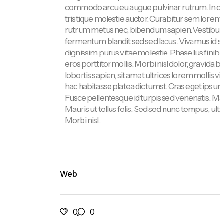
commodo arcu eu augue pulvinar rutrum. In di
tristique molestie auctor. Curabitur sem lorem, u
rutrum metus nec, bibendum sapien. Vestibulum 
fermentum blandit sed sed lacus. Vivamus id 
dignissim purus vitae molestie. Phasellus finibu
eros porttitor mollis. Morbi nisl dolor, gravid
lobortis sapien, sit amet ultrices lorem mollis vi
hac habitasse platea dictumst. Cras eget ipsum
Fusce pellentesque id turpis sed venenatis. 
Mauris ut tellus felis. Sed sed nunc tempus, ultri
Morbi nisl.
Web
0
0