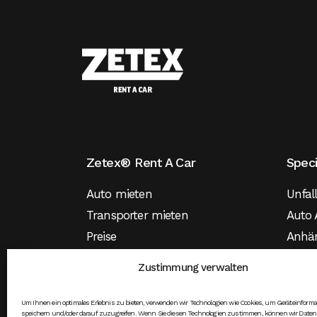
Zetex® Rent A Car
Spec
Auto mieten
Unfal
Transporter mieten
Auto 
Preise
Anhä
Versicherung
Mietw
Zustimmung verwalten
Mietw
Elekt
Um Ihnen ein optimales Erlebnis zu bieten, verwenden wir Technologien wie Cookies, um Geräteinform
speichern und/oder darauf zuzugreifen. Wenn Sie diesen Technologien zustimmen, können wir Daten