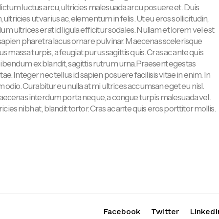
ctum luctus arcu, ultricies malesuada arcu posuere et. Duis
ltricies ut varius ac, elementum in felis. Ut eu eros sollicitudin,
ultrices erat id ligula efficitur sodales. Nullam et lorem vel est
sapien pharetra lacus ornare pulvinar. Maecenas scelerisque
s massa turpis, a feugiat purus sagittis quis. Cras ac ante quis
a bibendum ex blandit, sagittis rutrum urna.Praesent egestas
tae. Integer nec tellus id sapien posuere facilisis vitae in enim. In
 odio. Curabitur eu nulla at mi ultrices accumsan eget eu nisl.
Maecenas interdum porta neque, a congue turpis malesuada vel.
cies nibh at, blandit tortor. Cras ac ante quis eros porttitor mollis.
Facebook
Twitter
LinkedI