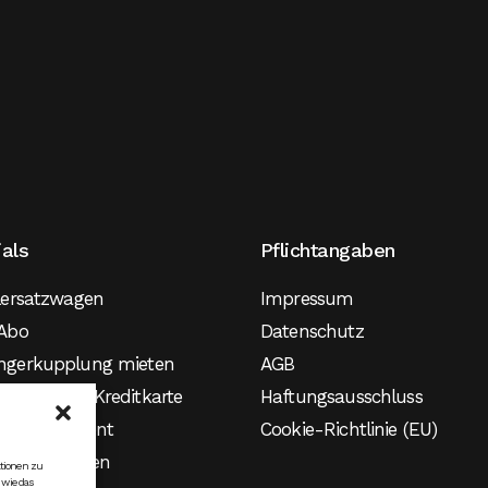
ials
Pflichtangaben
lersatzwagen
Impressum
Abo
Datenschutz
ngerkupplung mieten
AGB
agen ohne Kreditkarte
Haftungsausschluss
agen Student
Cookie-Richtlinie (EU)
roauto mieten
ationen zu
 wie das