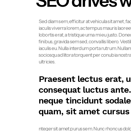
SEO drives we
Sed diam sem, efficitur at vehicula sit amet, fac
iaculis viverra lorem, ac tempus mauris laoreet
lobortis erat, a tristique urna mi eu justo. Don
finibus, gravida sem sed, convallis libero. Vest
iaculis eu. Nulla interdum porta rutrum. Nullam 
sociosqu ad litora torquent per conubia nost
ultricies.
Praesent lectus erat, ul
consequat luctus ante.
neque tincidunt sodales
quam, sit amet cursus
nteger sit amet purus sem. Nunc rhoncus dol