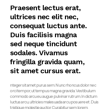
Praesent lectus erat,
ultrices nec elit nec,
consequat luctus ante.
Duis facilisis magna
sed neque tincidunt
sodales. Vivamus
fringilla gravida quam,
sit amet cursus erat.
nteger sit amet purus sem. Nunc rhoncus dolor nec
orci tempor, ut tempus magna gravida. Vestibulum
commodo arcu eu augue pulvinar rutrum. In dictum
luctus arcu, ultricies malesuada arcu posuere et. Duis
tristique molestie auctor. Curabitur sem lorem,