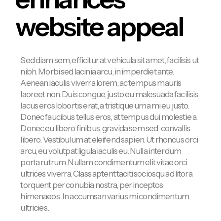
website appeal
Sed diam sem, efficitur at vehicula sit amet, facilisis ut
nibh. Morbi sed lacinia arcu, in imperdiet ante.
Aenean iaculis viverra lorem, ac tempus mauris
laoreet non. Duis congue, justo eu malesuada facilisis,
lacus eros lobortis erat, a tristique urna mi eu justo.
Donec faucibus tellus eros, at tempus dui molestie a.
Donec eu libero finibus, gravida sem sed, convallis
libero. Vestibulum at eleifend sapien. Ut rhoncus orci
arcu, eu volutpat ligula iaculis eu. Nulla interdum
porta rutrum. Nullam condimentum elit vitae orci
ultrices viverra. Class aptent taciti sociosqu ad litora
torquent per conubia nostra, per inceptos
himenaeos. In accumsan varius mi condimentum
ultricies.