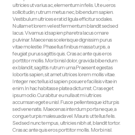
ultricies ut varius ac, elementum in felis. Ut eu eros
sollicitudin, rutrum metus nec, bibendum sapien.
Vestibulum ultrices erat id ligula efficitur sodales.
Nullam et lorem vel est fermentum blandit sed sed
lacus. Vivamus id sapien pharetra lacus ornare
pulvinar. Maecenas scelerisque dignissim purus
vitae molestie. Phasellus finibus massa turpis, a
feugiat purus sagittis quis. Cras ac ante quis eros
porttitor mollis. Morbi nisl dolor, gravida bibendum
ex blandit, sagittis rutrum urna.Praesent egestas
lobortis sapien, sit amet ultrices lorem mollis vitae.
Integer nec tellus id sapien posuere facilisis vitae in
enim. In hac habitasse platea dictumst. Cras eget
ipsum odio. Curabitur eu nulla at mi ultrices
accumsan eget eu nisl. Fusce pellentesque id turpis
sed venenatis. Maecenas interdum porta neque, a
congue turpis malesuada vel. Mauris ut tellus felis.
Sed sed nunc tempus, ultricies nibh at, blandit tortor.
Cras ac ante quis eros porttitor mollis. Morbi nisl.