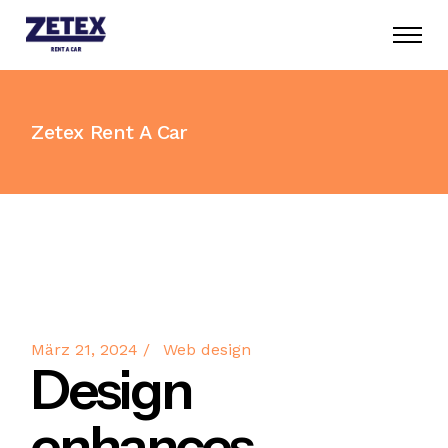
Zetex Rent A Car
März 21, 2024
Web design
Design
enhances