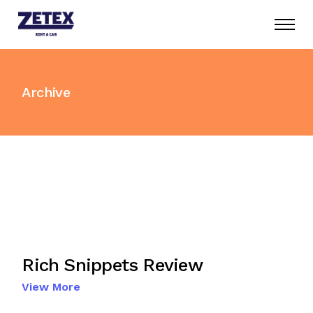
Skip
to
the
content
Archive
Rich Snippets Review
View More